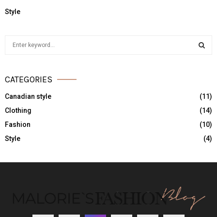
Style
S
e
a
S
r
CATEGORIES
c
E
h
Canadian style
(11)
f
A
Clothing
(14)
o
r
R
Fashion
(10)
:
Style
(4)
C
H