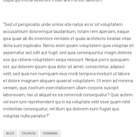
culpa qui officia deserunt mollit anim id est laborum.”
“Sed ut perspiciatis unde omnis iste natus error sit voluptatem
accusantium doloremque laudantium, totam rem aperiam, eaque
ipsa quae ab illo inventore veritatis et quasi architecto beatae vitae
dicta sunt explicabo. Nemo enim ipsam voluptatem quia voluptas sit
aspernatur aut odit aut fugit, sed quia consequuntur magni dolores
eos qui ratione voluptatem sequi nesciunt. Neque porro quisquam
est, qui dolorem ipsum quia dolor sit amet, consectetur, adipisci
velit, sed quia non numquam eius modi tempora incidunt ut labore
et dolore magnam aliquam quaerat voluptatem. Ut enim ad minima
veniam, quis nostrum exercitationem ullam corporis suscipit
laboriosam, nisi ut aliquid ex ea commodi consequatur? Quis autem
vel eum iure reprehenderit qui in ea voluptate velit esse quam nihil
molestiae consequatur, vel illum qui dolorem eum fugiat quo
voluptas nulla pariatur?”
BLOG
FASHION
PENNEWS