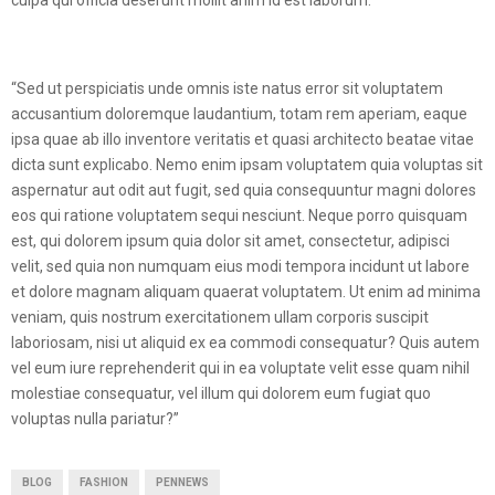
culpa qui officia deserunt mollit anim id est laborum.”
“Sed ut perspiciatis unde omnis iste natus error sit voluptatem
accusantium doloremque laudantium, totam rem aperiam, eaque
ipsa quae ab illo inventore veritatis et quasi architecto beatae vitae
dicta sunt explicabo. Nemo enim ipsam voluptatem quia voluptas sit
aspernatur aut odit aut fugit, sed quia consequuntur magni dolores
eos qui ratione voluptatem sequi nesciunt. Neque porro quisquam
est, qui dolorem ipsum quia dolor sit amet, consectetur, adipisci
velit, sed quia non numquam eius modi tempora incidunt ut labore
et dolore magnam aliquam quaerat voluptatem. Ut enim ad minima
veniam, quis nostrum exercitationem ullam corporis suscipit
laboriosam, nisi ut aliquid ex ea commodi consequatur? Quis autem
vel eum iure reprehenderit qui in ea voluptate velit esse quam nihil
molestiae consequatur, vel illum qui dolorem eum fugiat quo
voluptas nulla pariatur?”
BLOG
FASHION
PENNEWS