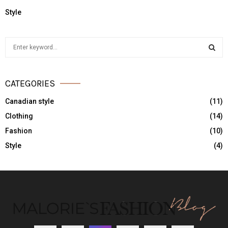
Style
S
e
a
S
r
CATEGORIES
c
E
h
Canadian style
(11)
f
A
Clothing
(14)
o
r
R
Fashion
(10)
:
Style
(4)
C
H