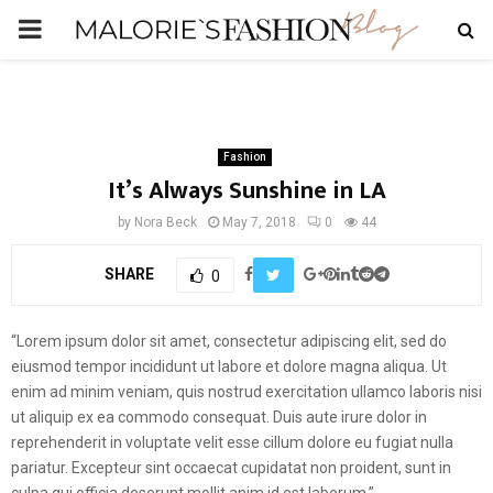
PRIMARY
MENU
Fashion
It’s Always Sunshine in LA
by
Nora Beck
May 7, 2018
0
44
SHARE
0
“Lorem ipsum dolor sit amet, consectetur adipiscing elit, sed do
eiusmod tempor incididunt ut labore et dolore magna aliqua. Ut
enim ad minim veniam, quis nostrud exercitation ullamco laboris nisi
ut aliquip ex ea commodo consequat. Duis aute irure dolor in
reprehenderit in voluptate velit esse cillum dolore eu fugiat nulla
pariatur. Excepteur sint occaecat cupidatat non proident, sunt in