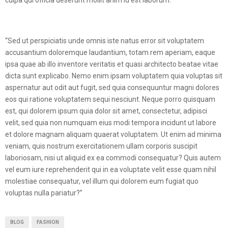
culpa qui officia deserunt mollit anim id est laborum.”
“Sed ut perspiciatis unde omnis iste natus error sit voluptatem
accusantium doloremque laudantium, totam rem aperiam, eaque
ipsa quae ab illo inventore veritatis et quasi architecto beatae vitae
dicta sunt explicabo. Nemo enim ipsam voluptatem quia voluptas sit
aspernatur aut odit aut fugit, sed quia consequuntur magni dolores
eos qui ratione voluptatem sequi nesciunt. Neque porro quisquam
est, qui dolorem ipsum quia dolor sit amet, consectetur, adipisci
velit, sed quia non numquam eius modi tempora incidunt ut labore
et dolore magnam aliquam quaerat voluptatem. Ut enim ad minima
veniam, quis nostrum exercitationem ullam corporis suscipit
laboriosam, nisi ut aliquid ex ea commodi consequatur? Quis autem
vel eum iure reprehenderit qui in ea voluptate velit esse quam nihil
molestiae consequatur, vel illum qui dolorem eum fugiat quo
voluptas nulla pariatur?”
BLOG
FASHION