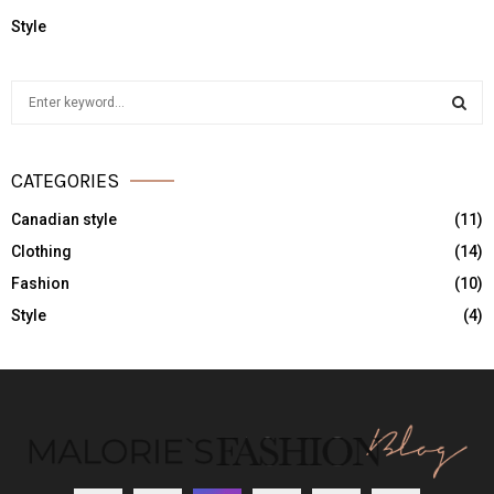
Style
S
e
a
S
r
CATEGORIES
c
E
h
Canadian style
(11)
f
A
Clothing
(14)
o
r
R
Fashion
(10)
:
Style
(4)
C
H